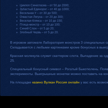
Циклоп Синеглазка – от 50 до 2000;
Зубастый Единорог – от 40 до 1000;
Весельчак У – от 30 до 500;
Очкастая Лягуха – от 20 до 300;
Веселая Клякса – от 10 до 150;
Птица-монстр – от 10 до 100;
Синий Слон – от 5 до 20;
Злобный Червь – от 5 до 20.
В игровом автомате Лаборатория монстров 3 специальных с
Складывается с любыми картинками кроме бонусных в выи
Красная молекула служит скаттером слота. Выпадение за од
25.
Специальный бонусный символ – Рогатый Быкотюлень. Появле
эксперименты. Выигрышные монетки можно поставить на кон 
На площадке
казино Вулкан Россия онлайн
у вас есть возмо