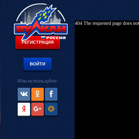
РЕГИСТРАЦИЯ
ВОЙТИ
Или используйте: