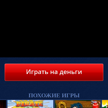
Играть на деньги
ПОХОЖИЕ ИГРЫ