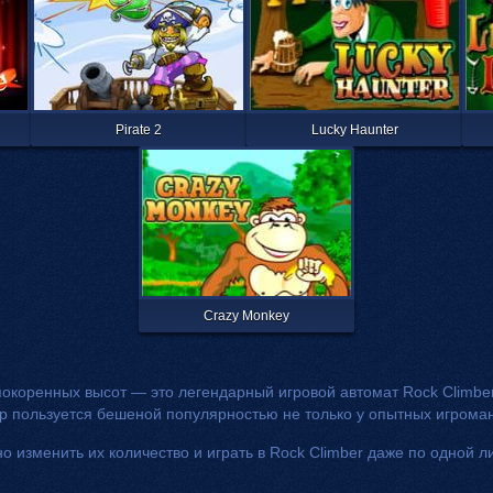
Pirate 2
Lucky Haunter
Crazy Monkey
покоренных высот — это легендарный игровой автомат Rock Climber о
р пользуется бешеной популярностью не только у опытных игромано
 изменить их количество и играть в Rock Climber даже по одной л