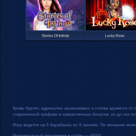
Stories Of Infinity
Lucky Rose
Кровь бурлит, адреналин зашкаливает, а голова кружится от 
современной графики и навороченных бонусов, но до сих по
Игра ведется на 5 барабанах по 9 линиям. По желанию можно
Максимальный умножение в слоте — x5000.