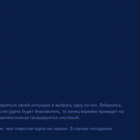
ериться своей интуиции и выбрать одну из них. Взбираясь
сли удача будет благоволить, то конец веревки приведет на
 автоматически генерируется системой.
е, чем открытая карта на экране. В случае попадания