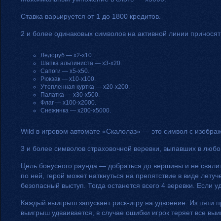
Ставка варьируется от 1 до 1800 кредитов.
2 и более одинаковых символов на активной линии принося
Ледоруб — x2-x10.
Шапка альпиниста — x3-x20.
Сапоги — x5-x50.
Рюкзак — x10-x100.
Утепленная куртка — x20-x200.
Палатка — x30-x500.
Флаг — x100-x2000.
Снежинка — x200-x5000.
Wild в игровом автомате «Скалолаз» — это символ с изобр
3 и более символов страховочной веревки, выпавших в любо
Цель бонусного раунда — добраться до вершины и не свалить
по ней, герой может наткнуться на препятствие в виде лету
безопасный выступ. Тогда останется всего 4 веревки. Если 
Каждый выигрыш запускает риск-игру на удвоение. Из пяти 
выигрыш удваивается, в случае ошибки игрок теряет все выи