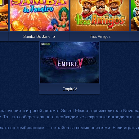
Samba De Janeiro
Tres Amigos
EmpireV
лючение и игровой автомат Secret Elixir от производителя Novomat
. Тот, кто соберет для него необходимые секретные ингредиенты,
та по комбинациям — не тайна за семью печатями. Если играть в S