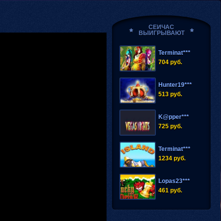
K@pper
***
СЕЙЧАС
1494 руб.
ВЫИГРЫВАЮТ
Terminat***
704 руб.
Hunter19***
513 руб.
K@pper
***
725 руб.
Terminat***
1234 руб.
Lopas23***
461 руб.