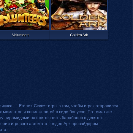
Volunteers
Golden Ark
инкса — Египет. Сюжет игры в том, чтобы игрок отправился
х моментов и возможностей в виде бонусов. По тематике
у пирамидами находятся пять барабанов с десятью
ении игрового автомата Голден Арк провайдером
ота.