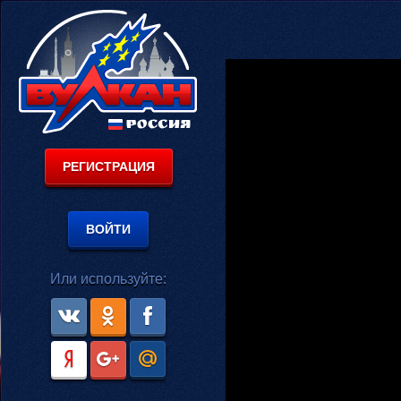
РЕГИСТРАЦИЯ
ВОЙТИ
Или используйте: