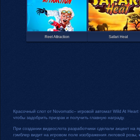
Reel Attraction
Safari Heat
Красочный слот от Novomatic– игровой автомат Wild At Hear
чтобы задобрить призрак и получить главную награду.
При создании видеослота разработчики сделали акцент на я
гэмблер видит на игровом поле изображения лиловой розы, 