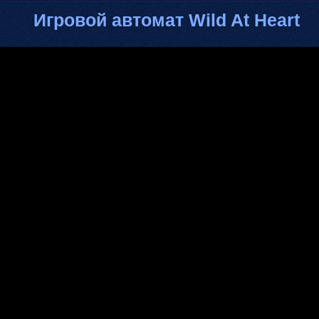
Игровой автомат Wild At Heart