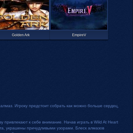
Golden Ark
EmpireV
й алмаз. Игроку предстоит собрать как можно больше сердец,
привлекают к себе внимание. Начав играть в Wild At Heart
ета, украшены причудливыми узорами. Блеск алмазов