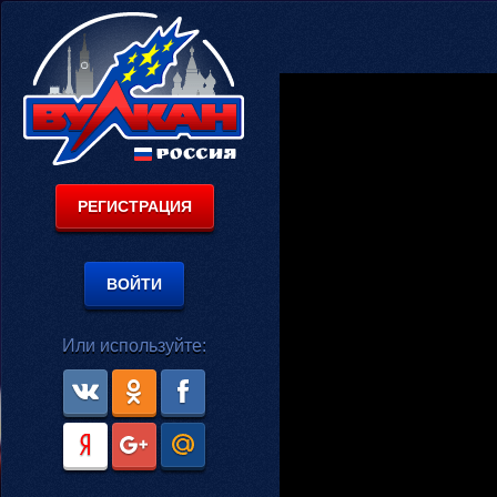
РЕГИСТРАЦИЯ
ВОЙТИ
Или используйте: